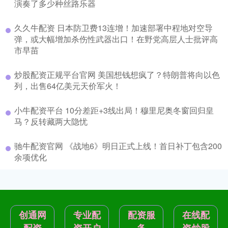
演奏了多少种丝路乐器
久久牛配资 日本防卫费13连增！加速部署中程地对空导
弹，或大幅增加杀伤性武器出口！在野党高层人士批评高
市早苗
炒股配资正规平台官网 美国想钱想疯了？特朗普将向以色
列，出售64亿美元天价军火！
小牛配资平台 10分差距+3线出局！穆里尼奥冬窗回归皇
马？反转藏两大隐忧
驰牛配资官网 《战地6》明日正式上线！首日补丁包含200
余项优化
创通网
专业配
配资服
在线配