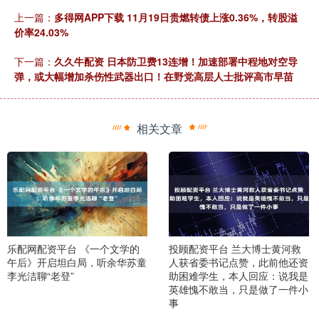
上一篇：
多得网APP下载 11月19日贵燃转债上涨0.36%，转股溢
价率24.03%
下一篇：
久久牛配资 日本防卫费13连增！加速部署中程地对空导
弹，或大幅增加杀伤性武器出口！在野党高层人士批评高市早苗
相关文章
乐配网配资平台 《一个文学的
投顾配资平台 兰大博士黄河救
午后》开启坦白局，听余华苏童
人获省委书记点赞，此前他还资
李光洁聊“老登”
助困难学生，本人回应：说我是
英雄愧不敢当，只是做了一件小
事