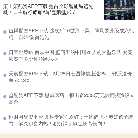
策上策配资APP下载 抢占全球智能航运先
机！自主航行船舶AI转型联盟成立
​伍祥配资APP下载 这次歼10甘拜下风，阵风要升级成六代
机，自带“防御泡泡”
​日天金策略 何以中国·壁画里的中国|28人的大型乐队 究竟
演奏了多少种丝路乐器
​天宸配资APP下载 12月25日宏图转债上涨2%，转股溢价
率53.43%
​盈配资APP下载 恩威医药：拟出资2000万元共同投资设立
基金
​恒财网配资平台 儿科专家许双虹：一碗健脾水养好孩子脾
胃，解决积食内热！积食消了疯狂长高长肉！