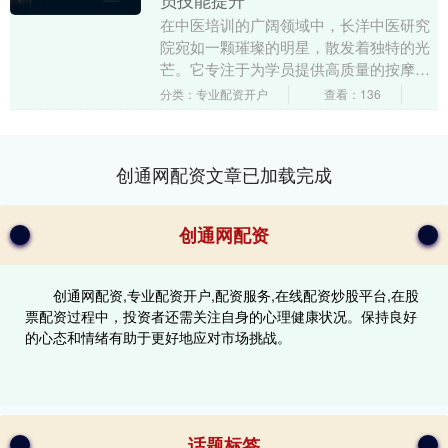
员技能提升
在中医培训的广阔领域中，长洋中医研究
院宛如一颗璀璨的明星，散发着独特的光
芒。它专注于为学员提供高质量的按摩理
疗师培训、按摩疗法培训以及推拿理疗培
分类：专业配资开户
查看：136
训，在行业内树立....
创通网配资文章已加载完成
创通网配资
创通网配资,专业配资开户,配资服务,在线配资炒股平台,在股
票配资过程中，投资者还需关注自身的心理健康状况。保持良好
的心态和情绪有助于更好地应对市场挑战。
话题标签